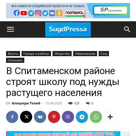
Власть
Города и районы
Общество
Образование
Согд
Спитамен
В Спитаменском районе
строят школу под нужды
растущего населения
От
Алишери Толиб
-
15.04.2025
121
0