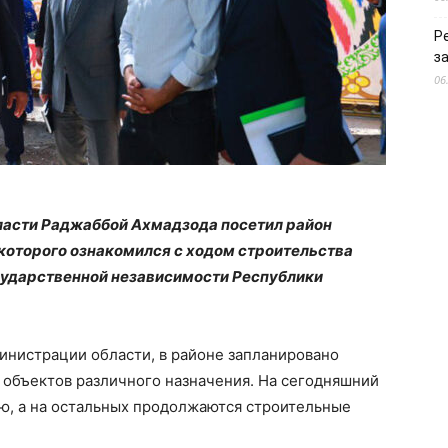
Р
з
06
ласти Раджаббой Ахмадзода посетил район
 которого ознакомился с ходом строительства
сударственной независимости Республики
нистрации области, в районе запланировано
 объектов различного назначения. На сегодняшний
ию, а на остальных продолжаются строительные