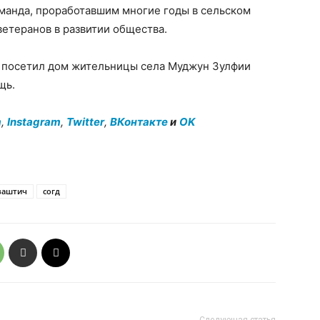
анда, проработавшим многие годы в сельском
ветеранов в развитии общества.
 посетил дом жительницы села Муджун Зулфии
щь.
m
,
Instagram
,
Twitter
,
ВКонтакте
и
OK
ваштич
согд