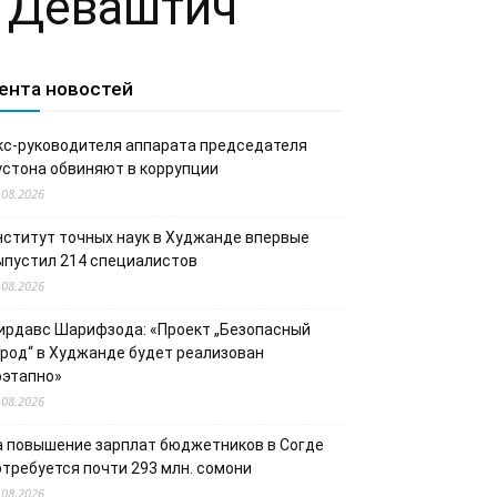
е Деваштич
ента новостей
кс-руководителя аппарата председателя
устона обвиняют в коррупции
.08.2026
нститут точных наук в Худжанде впервые
ыпустил 214 специалистов
.08.2026
ирдавс Шарифзода: «Проект „Безопасный
ород“ в Худжанде будет реализован
оэтапно»
.08.2026
а повышение зарплат бюджетников в Согде
отребуется почти 293 млн. сомони
.08.2026