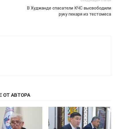
Следующая статья
В Худжанде спасатели КЧС высвободили
руку пекаря из тестомеса
Е ОТ АВТОРА