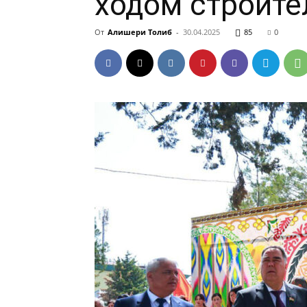
ходом строите
От
Алишери Толиб
-
30.04.2025
85
0