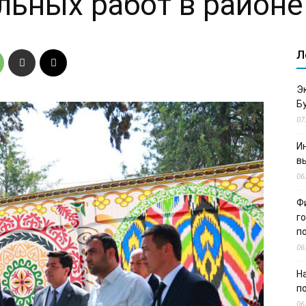
льных работ в район
Л
Э
Б
07
И
в
06
Ф
г
п
06
Н
п
06