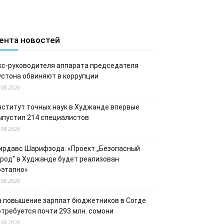
ента новостей
кс-руководителя аппарата председателя
устона обвиняют в коррупции
.08.2026
нститут точных наук в Худжанде впервые
ыпустил 214 специалистов
.08.2026
ирдавс Шарифзода: «Проект „Безопасный
ород“ в Худжанде будет реализован
оэтапно»
.08.2026
а повышение зарплат бюджетников в Согде
отребуется почти 293 млн. сомони
.08.2026