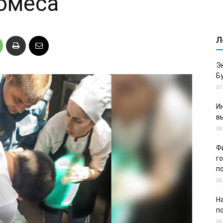
томеса
Л
Э
Б
07
И
в
06
Ф
г
п
06
Н
п
06