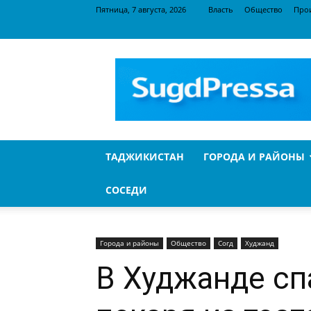
Пятница, 7 августа, 2026
Власть
Общество
Про
SugdPressa
ТАДЖИКИСТАН
ГОРОДА И РАЙОНЫ
СОСЕДИ
Города и районы
Общество
Согд
Худжанд
В Худжанде сп