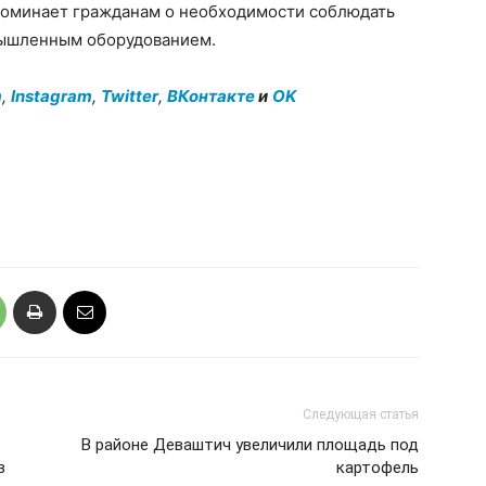
поминает гражданам о необходимости соблюдать
мышленным оборудованием.
m
,
Instagram
,
Twitter
,
ВКонтакте
и
OK
Следующая статья
В районе Деваштич увеличили площадь под
в
картофель