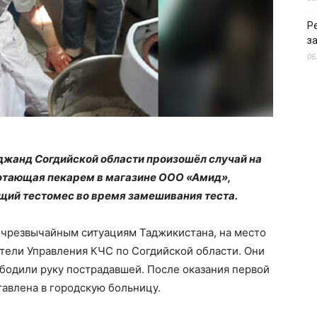
Р
з
06
Худжанд Согдийской области произошёл случай на
отающая пекарем в магазине ООО «Амид»,
ющий тестомес во время замешивания теста.
 чрезвычайным ситуациям Таджикистана, на место
тели Управления КЧС по Согдийской области. Они
бодили руку пострадавшей. После оказания первой
авлена в городскую больницу.