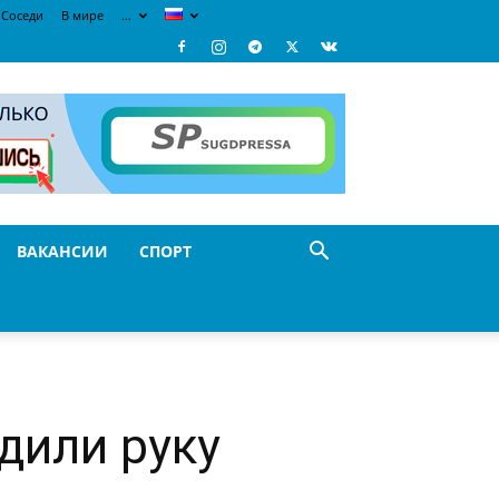
Соседи
В мире
…
ВАКАНСИИ
СПОРТ
дили руку