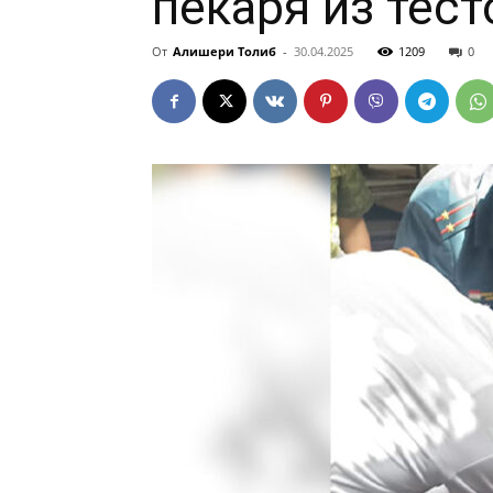
пекаря из тес
От
Алишери Толиб
-
30.04.2025
1209
0