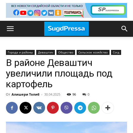
Города и районы
Деваштич
Общество
Сельское хозяйство
Согд
В районе Деваштич
увеличили площадь под
картофель
От
Алишери Толиб
-
30.04.2025
96
0