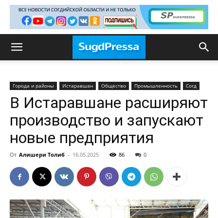
Города и районы
Истаравшан
Общество
Промышленность
Согд
В Истаравшане расширяют
производство и запускают
новые предприятия
От
Алишери Толиб
-
16.05.2025
86
0