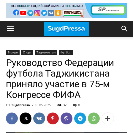
В мире
Спорт
Таджикистан
Футбол
Руководство Федерации
футбола Таджикистана
приняло участие в 75-м
Конгрессе ФИФА
От
SugdPressa
-
16.05.2025
32
0