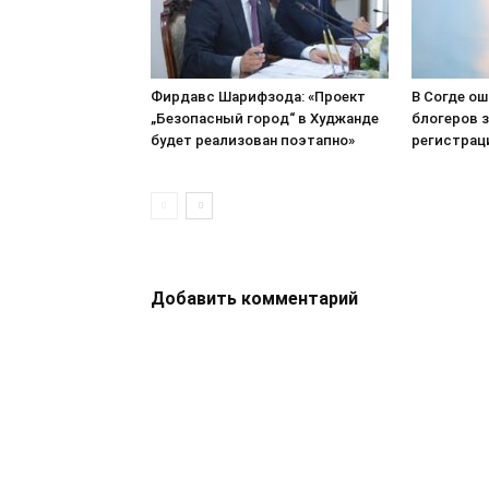
Фирдавс Шарифзода: «Проект
В Согде о
„Безопасный город“ в Худжанде
блогеров з
будет реализован поэтапно»
регистрац
Добавить комментарий