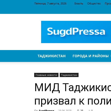
Пятница, 7 августа, 2026
Власть
Общество
Про
SugdPressa
ТАДЖИКИСТАН
ГОРОДА И РАЙОНЫ
Главные новости
Таджикистан
МИД Таджикист
призвал к пол
От
SugdPressa
-
23.06.2025
25
0