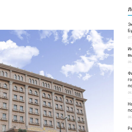
Л
Э
Б
07
И
в
06
Ф
г
п
06
Н
п
06
Р