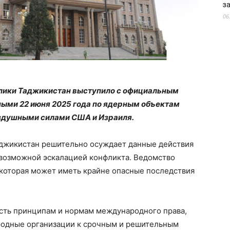
з
06
лики Таджикистан выступило с официальным
ными 22 июня 2025 года по ядерным объектам
здушными силами США и Израиля.
аджикистан решительно осуждает данные действия
возможной эскалацией конфликта. Ведомство
 которая может иметь крайне опасные последствия
сть принципам и нормам международного права,
родные организации к срочным и решительным