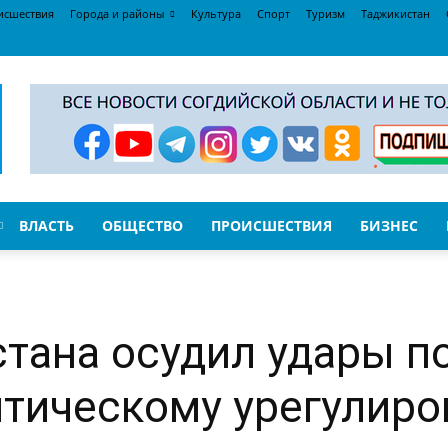
исшествия
Города и районы
Культура
Спорт
Туризм
Таджикистан
ВЛАСТЬ
ОБЩЕСТВО
ПРОИСШЕСТВИЯ
БИЗНЕС
ана осудил удары по
итическому урегулир