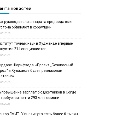
ента новостей
кс-руководителя аппарата председателя
устона обвиняют в коррупции
.08.2026
нститут точных наук в Худжанде впервые
ыпустил 214 специалистов
.08.2026
ирдавс Шарифзода: «Проект „Безопасный
ород“ в Худжанде будет реализован
оэтапно»
.08.2026
а повышение зарплат бюджетников в Согде
отребуется почти 293 млн. сомони
.08.2026
ектор ГМИТ: У института есть более 6 тысяч