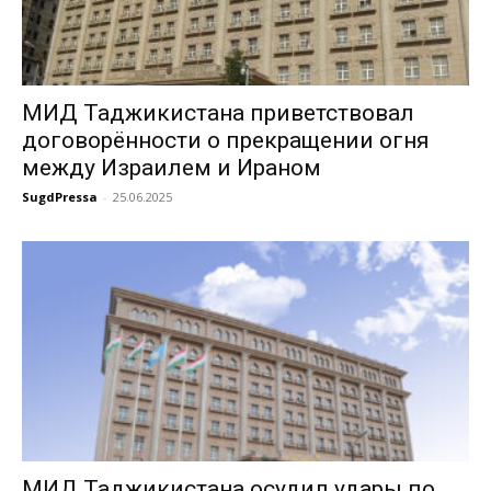
МИД Таджикистана приветствовал
договорённости о прекращении огня
между Израилем и Ираном
SugdPressa
-
25.06.2025
МИД Таджикистана осудил удары по