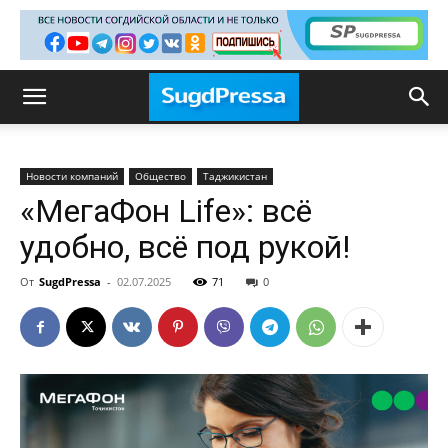
Новости компаний
Общество
Таджикистан
«МегаФон Life»: всё
удобно, всё под рукой!
От
SugdPressa
-
02.07.2025
71
0