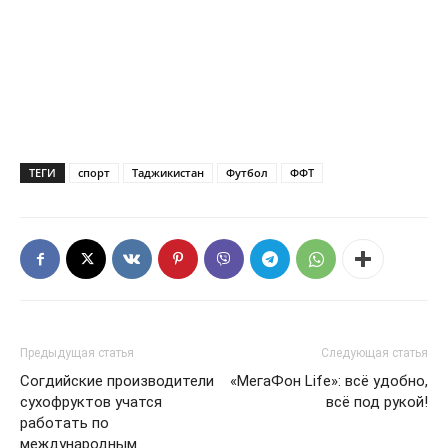
ТЕГИ
спорт
Таджикистан
Футбол
ФФТ
Предыдущая статья
Следующая статья
Согдийские производители
«МегаФон Life»: всё удобно,
сухофруктов учатся
всё под рукой!
работать по
международным