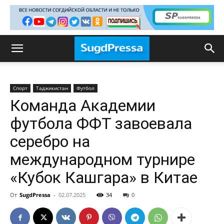
Спорт
Таджикистан
Футбол
Команда Академии
футбола ФФТ завоевала
серебро на
международном турнире
«Кубок Кашгара» в Китае
От
SugdPressa
-
02.07.2025
34
0