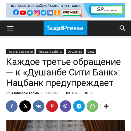
Главные новости
Города и районы
Общество
Согд
Каждое третье обращение
— к «Душанбе Сити Банк»:
Нацбанк предупреждает
От
Алишери Толиб
-
01.08.2025
1163
0