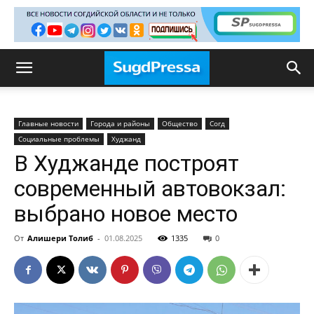
Главные новости
Города и районы
Общество
Согд
Социальные проблемы
Худжанд
В Худжанде построят
современный автовокзал:
выбрано новое место
От
Алишери Толиб
-
01.08.2025
1335
0