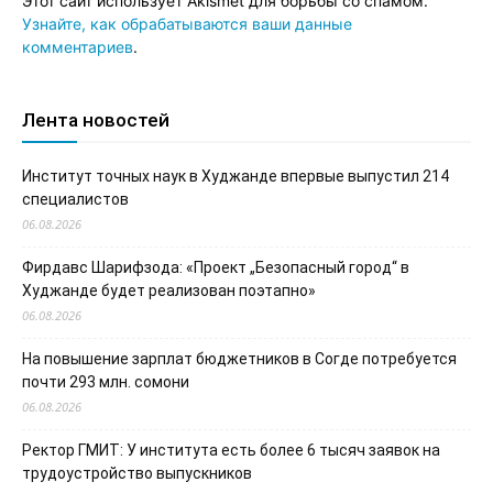
Этот сайт использует Akismet для борьбы со спамом.
Узнайте, как обрабатываются ваши данные
комментариев
.
Лента новостей
Институт точных наук в Худжанде впервые выпустил 214
специалистов
06.08.2026
Фирдавс Шарифзода: «Проект „Безопасный город“ в
Худжанде будет реализован поэтапно»
06.08.2026
На повышение зарплат бюджетников в Согде потребуется
почти 293 млн. сомони
06.08.2026
Ректор ГМИТ: У института есть более 6 тысяч заявок на
трудоустройство выпускников