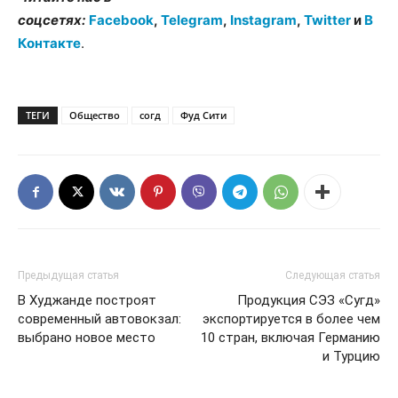
соцсетях:
Facebook
,
Telegram
,
Instagram
,
Twitter
и
В
Контакте
.
ТЕГИ
Общество
согд
Фуд Сити
Предыдущая статья
Следующая статья
В Худжанде построят
Продукция СЭЗ «Сугд»
современный автовокзал:
экспортируется в более чем
выбрано новое место
10 стран, включая Германию
и Турцию