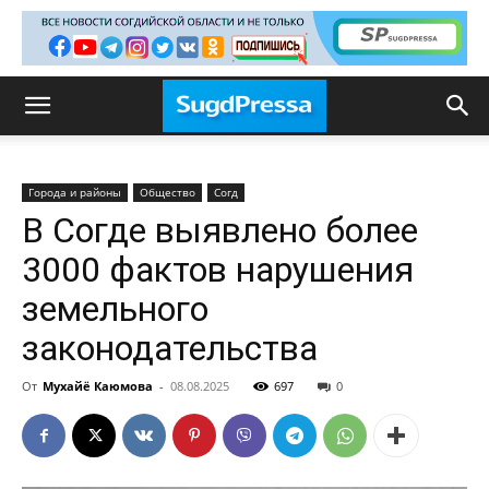
Города и районы
Общество
Согд
В Согде выявлено более
3000 фактов нарушения
земельного
законодательства
От
Мухайё Каюмова
-
08.08.2025
697
0