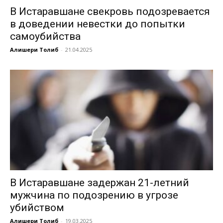
В Истаравшане свекровь подозревается
в доведении невестки до попытки
самоубийства
Алишери Толиб
-
21.04.2025
В Истаравшане задержан 21-летний
мужчина по подозрению в угрозе
убийством
Алишери Толиб
-
19.03.2025