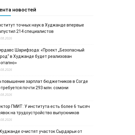
ента новостей
нститут точных наук в Худжанде впервые
ыпустил 214 специалистов
.08.2026
ирдавс Шарифзода: «Проект „Безопасный
ород“ в Худжанде будет реализован
оэтапно»
.08.2026
а повышение зарплат бюджетников в Согде
отребуется почти 293 млн. сомони
.08.2026
ектор ГМИТ: У института есть более 6 тысяч
аявок на трудоустройство выпускников
.08.2026
 Худжанде очистят участок Сырдарьи от