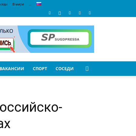
седи
В мире
…
ВАКАНСИИ
СПОРТ
СОСЕДИ
российско-
ах