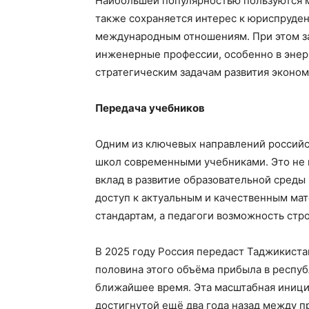
Наибольшей популярностью пользуются 
также сохраняется интерес к юриспруден
международным отношениям. При этом за
инженерные профессии, особенно в энерг
стратегическим задачам развития эконом
Передача учебников
Одним из ключевых направлений россий
школ современными учебниками. Это не 
вклад в развитие образовательной среды
доступ к актуальным и качественным м
стандартам, а педагоги возможность стр
В 2025 году Россия передаст Таджикиста
половина этого объёма прибыла в республ
ближайшее время. Эта масштабная инициа
достигнутой ещё два года назад между