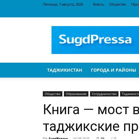
Пятница, 7 августа, 2026
Власть
Общество
Про
SugdPressa
ТАДЖИКИСТАН
ГОРОДА И РАЙОНЫ
Общество
Образование
Сотрудничество
Таджикист
Книга — мост в
таджикские пр
От
SugdPressa
-
16.08.2025
39
0