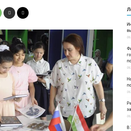
Л
И
в
06
Ф
г
п
06
Н
п
06
Р
з
06
В