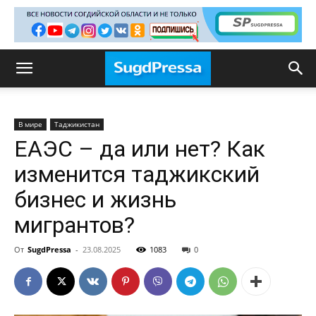
В мире
Таджикистан
ЕАЭС – да или нет? Как
изменится таджикский
бизнес и жизнь
мигрантов?
От
SugdPressa
-
23.08.2025
1083
0