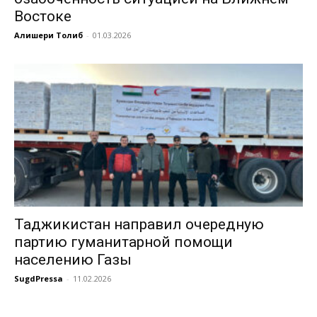
Востоке
Алишери Толиб
-
01.03.2026
Таджикистан направил очередную
партию гуманитарной помощи
населению Газы
SugdPressa
-
11.02.2026