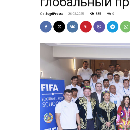
глобальный пр
От
SugdPressa
-
26.08.2025
555
0