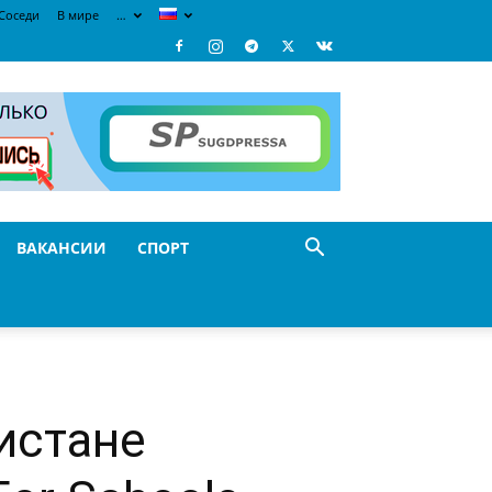
Соседи
В мире
…
ВАКАНСИИ
СПОРТ
истане