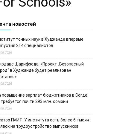
or Schools»
ента новостей
нститут точных наук в Худжанде впервые
ыпустил 214 специалистов
.08.2026
ирдавс Шарифзода: «Проект „Безопасный
ород“ в Худжанде будет реализован
оэтапно»
.08.2026
а повышение зарплат бюджетников в Согде
отребуется почти 293 млн. сомони
.08.2026
ектор ГМИТ: У института есть более 6 тысяч
аявок на трудоустройство выпускников
.08.2026