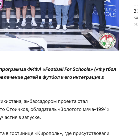
В
к
05
рограмма ФИФА «Football For Schools» («Футбол
влечение детей в футбол и его интеграция в
икистана, амбассадором проекта стал
то Стоичков, обладатель «Золотого мяча-1994»,
частия в запуске.
та в гостинице «Кирополь», где присутствовали