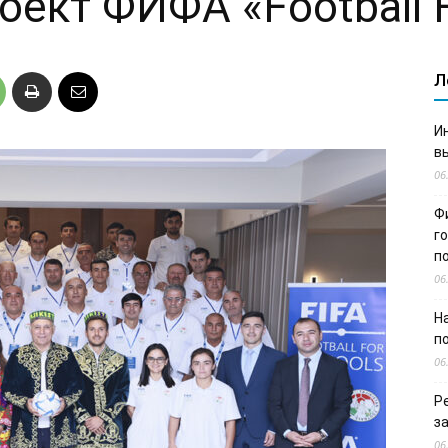
оект ФИФА «Football F
Л
И
в
06
Ф
г
п
06
Н
п
06
Р
з
06