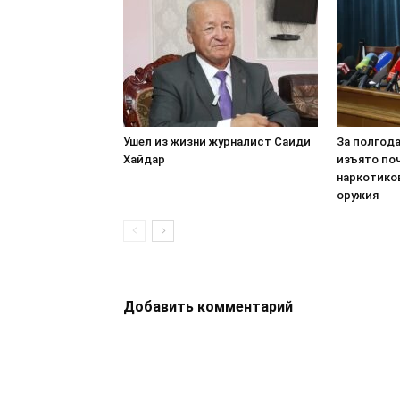
Ушел из жизни журналист Саиди
За полгод
Хайдар
изъято по
наркотико
оружия
Добавить комментарий