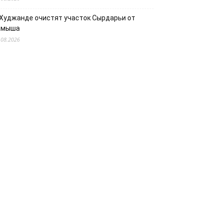
 Худжанде очистят участок Сырдарьи от
амыша
.08.2026