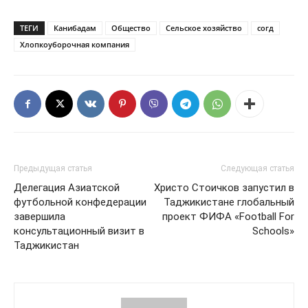
ТЕГИ
Канибадам
Общество
Сельское хозяйство
согд
Хлопкоуборочная компания
Предыдущая статья
Следующая статья
Делегация Азиатской
Христо Стоичков запустил в
футбольной конфедерации
Таджикистане глобальный
завершила
проект ФИФА «Football For
консультационный визит в
Schools»
Таджикистан