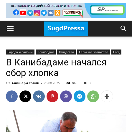
Города и районы
Конибодом
Общество
Сельское хозяйство
Согд
В Канибадаме начался
сбор хлопка
От
Алишери Толиб
-
26.08.2025
816
0