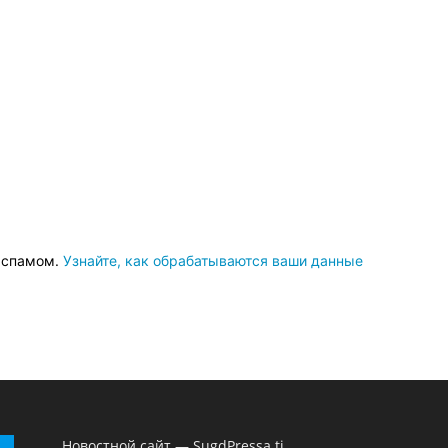
о спамом.
Узнайте, как обрабатываются ваши данные
Новостной сайт — SugdPressa.tj