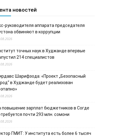
ента новостей
кс-руководителя аппарата председателя
устона обвиняют в коррупции
.08.2026
нститут точных наук в Худжанде впервые
ыпустил 214 специалистов
.08.2026
ирдавс Шарифзода: «Проект „Безопасный
ород“ в Худжанде будет реализован
оэтапно»
.08.2026
а повышение зарплат бюджетников в Согде
отребуется почти 293 млн. сомони
.08.2026
ектор ГМИТ: У института есть более 6 тысяч