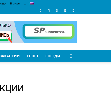
седи
В мире
…
ВАКАНСИИ
СПОРТ
СОСЕДИ
нкции