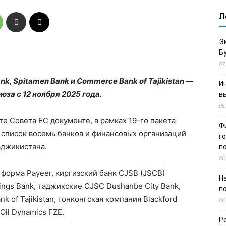
Л
Э
Б
07
k, Spitamen Bank и Commerce Bank of Tajikistan —
И
за с 12 ноября 2025 года.
в
06
е Совета ЕС документе, в рамках 19-го пакета
Ф
 список восемь банков и финансовых организаций
г
аджикистана.
п
06
форма Payeer, киргизский банк CJSB (JSCB)
Н
vings Bank, таджикские CJSC Dushanbe City Bank,
п
 of Tajikistan, гонконгская компания Blackford
06
 Oil Dynamics FZE.
Р