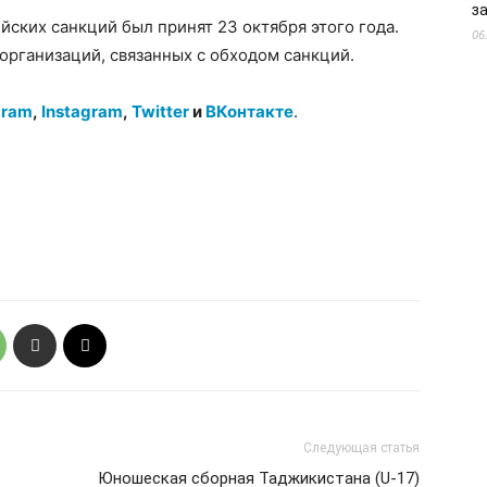
з
йских санкций был принят 23 октября этого года.
06
 организаций, связанных с обходом санкций.
gram
,
Instagram
,
Twitter
и
ВКонтакте
.
Следующая статья
Юношеская сборная Таджикистана (U-17)