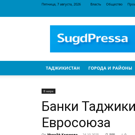
Пятница, 7 августа, 2026
Власть
Общество
Про
SugdPressa
ТАДЖИКИСТАН
ГОРОДА И РАЙОНЫ
В мире
Банки Таджики
Евросоюза
От
Мухайё Каюмова
-
24.10.2025
500
0