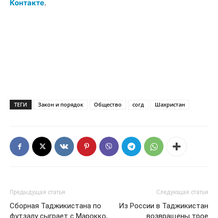
Контакте
.
ТЕГИ
Закон и порядок
Общество
согд
Шахристан
Предыдущая статья
Следующая статья
Сборная Таджикистана по
Из России в Таджикистан
футзалу сыграет с Марокко,
возвращены трое