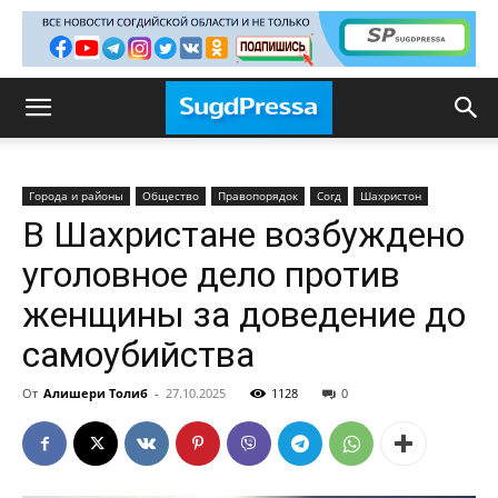
Города и районы
Общество
Правопорядок
Согд
Шахристон
В Шахристане возбуждено
уголовное дело против
женщины за доведение до
самоубийства
От
Алишери Толиб
-
27.10.2025
1128
0