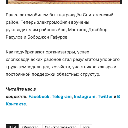
Ранее автомобилем был награждён Спитаменский
район. Теперь электромобили вручены
руководителям районов Ашт, Мастчох, Джаббор
Расулов и Бободжон Гафуров.
Как подчёркивают организаторы, успех
хлопководческих районов стал результатом упорного
труда земледельцев, хозяйств, участников хашара и
постоянной поддержки областных структур.
Читайте нас в
соцсетях:
Facebook
,
Telegram
,
Instagram
,
Twitter
и
В
Контакте
.
ТЕГИ
Общество
Сельское хозяйство
согд