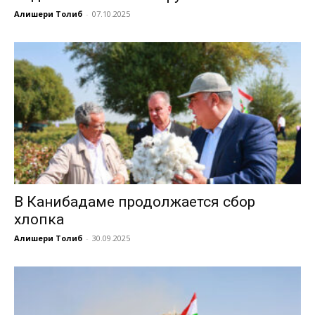
Алишери Толиб
-
07.10.2025
В Канибадаме продолжается сбор
хлопка
Алишери Толиб
-
30.09.2025