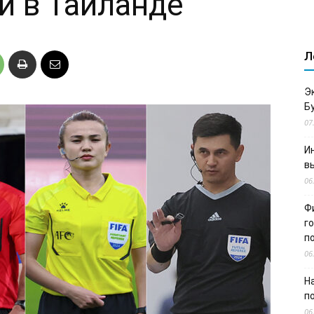
и в Таиланде
Л
Э
Б
07
И
в
06
Ф
г
п
06
Н
п
06