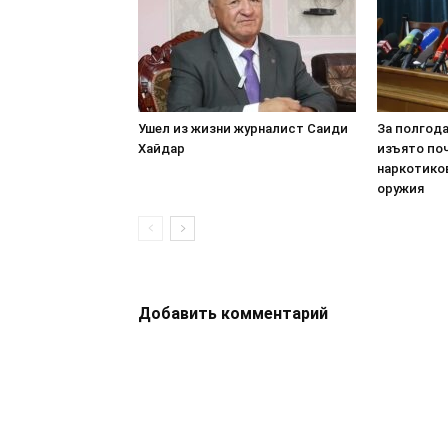
Ушел из жизни журналист Саиди
За полгод
Хайдар
изъято по
наркотико
оружия
Добавить комментарий