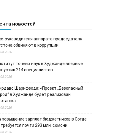
ента новостей
кс-руководителя аппарата председателя
устона обвиняют в коррупции
.08.2026
нститут точных наук в Худжанде впервые
ыпустил 214 специалистов
.08.2026
ирдавс Шарифзода: «Проект „Безопасный
ород“ в Худжанде будет реализован
оэтапно»
.08.2026
а повышение зарплат бюджетников в Согде
отребуется почти 293 млн. сомони
.08.2026