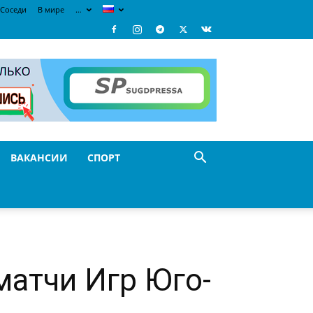
Соседи
В мире
…
ВАКАНСИИ
СПОРТ
матчи Игр Юго-