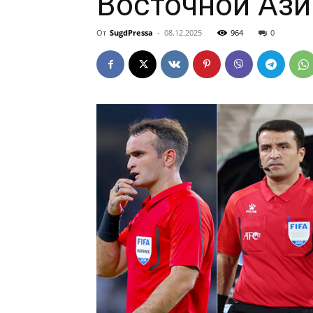
Восточной Ази
От
SugdPressa
-
08.12.2025
964
0