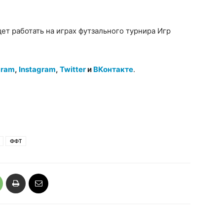
т работать на играх футзального турнира Игр
gram
,
Instagram
,
Twitter
и
ВКонтакте
.
ФФТ