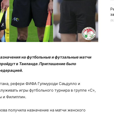
Р
з
06
азначения на футбольные и футзальные матчи
пройдут в Таиланде. Приглашение было
федерацией.
тана, рефери ФИФА Гулмуроди Саъдулло и
луживать игры футбольного турнира в группе «С»,
ы и Филиппин.
ова получила назначение на матчи женского