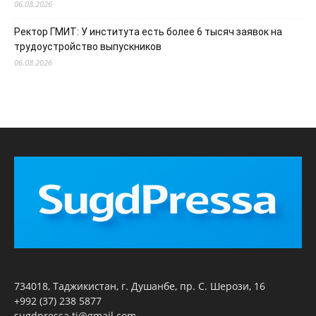
06.08.2026
Ректор ГМИТ: У института есть более 6 тысяч заявок на
трудоустройство выпускников
06.08.2026
734018, Таджикистан, г. Душанбе, пр. С. Шерози, 16
+992 (37) 238 5877
sugdpressa.tj@gmail.com