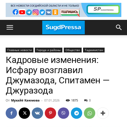
Главные новости
Города и районы
Общество
Таджикистан
Кадровые изменения:
Исфару возглавил
Джумазода, Спитамен —
Джуразода
От
Мухайё Каюмова
-
07.01.2026
1875
0