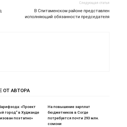
Следующая статья
д
В Спитаменском районе представлен
исполняющий обязанности председателя
Е ОТ АВТОРА
арифзода: «Проект
На повышение зарплат
ый город“ в Худжанде
бюджетников в Согде
лизован поэтапно»
потребуется почти 293 млн.
сомони