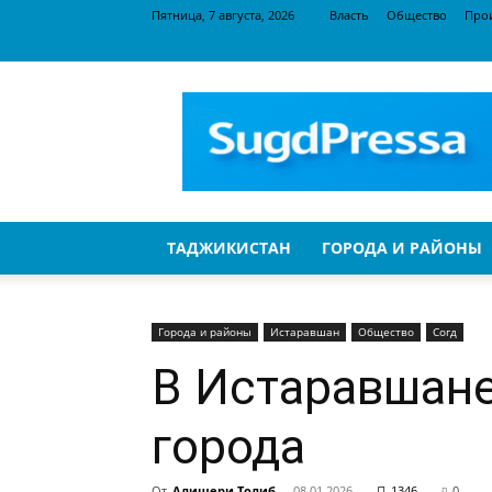
Пятница, 7 августа, 2026
Власть
Общество
Про
SugdPressa
ТАДЖИКИСТАН
ГОРОДА И РАЙОНЫ
Города и районы
Истаравшан
Общество
Согд
В Истаравшане
города
От
Алишери Толиб
-
08.01.2026
1346
0