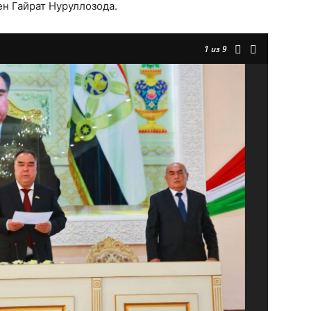
н Гайрат Нуруллозода.
1
из 9