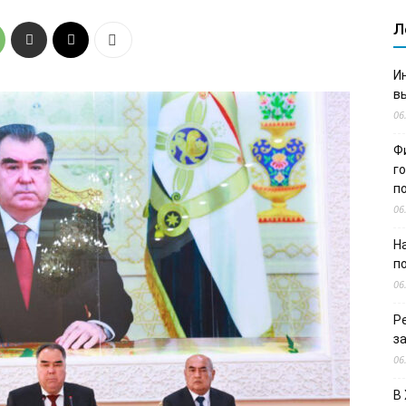
Л
И
в
06
Ф
г
п
06
Н
п
06
Р
з
06
В