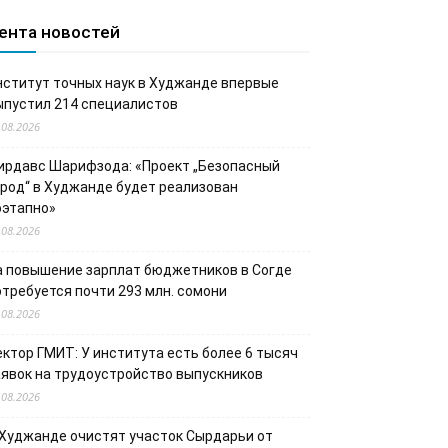
ента новостей
нститут точных наук в Худжанде впервые
ыпустил 214 специалистов
.08.2026
ирдавс Шарифзода: «Проект „Безопасный
ород“ в Худжанде будет реализован
оэтапно»
.08.2026
а повышение зарплат бюджетников в Согде
отребуется почти 293 млн. сомони
.08.2026
ектор ГМИТ: У института есть более 6 тысяч
аявок на трудоустройство выпускников
.08.2026
 Худжанде очистят участок Сырдарьи от