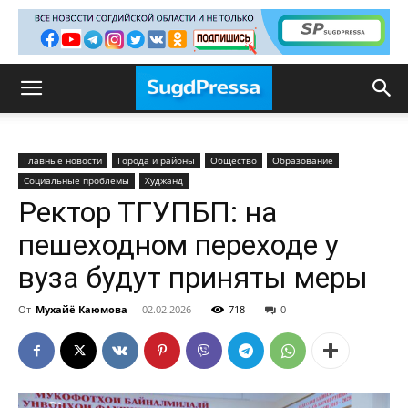
Главные новости
Города и районы
Общество
Образование
Социальные проблемы
Худжанд
Ректор ТГУПБП: на
пешеходном переходе у
вуза будут приняты меры
От
Мухайё Каюмова
-
02.02.2026
718
0