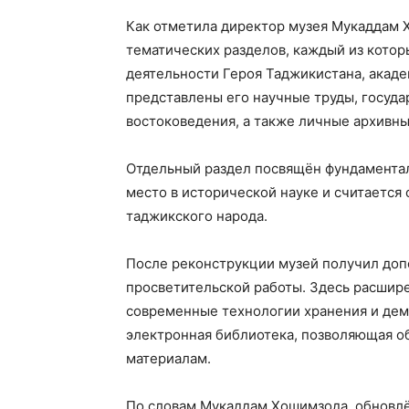
Как отметила директор музея Мукаддам 
тематических разделов, каждый из котор
деятельности Героя Таджикистана, акаде
представлены его научные труды, государ
востоковедения, а также личные архивн
Отдельный раздел посвящён фундаментал
место в исторической науке и считается
таджикского народа.
После реконструкции музей получил доп
просветительской работы. Здесь расшир
современные технологии хранения и демо
электронная библиотека, позволяющая о
материалам.
По словам Мукаддам Хошимзода, обновлё