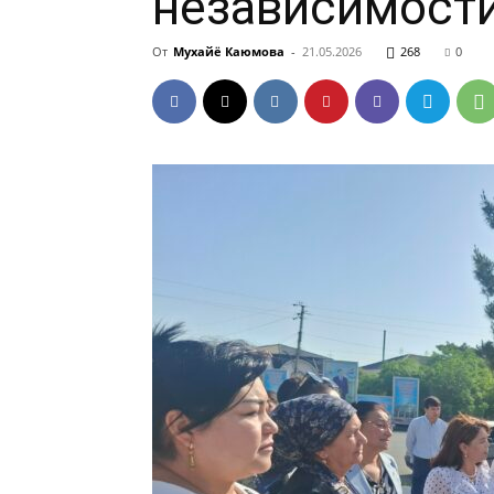
независимости
От
Мухайё Каюмова
-
21.05.2026
268
0