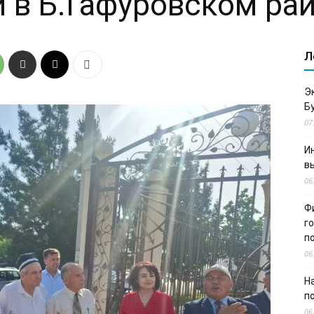
 в Б.Гафуровском ра
Л
Э
Б
07
И
в
06
Ф
г
п
06
Н
п
06