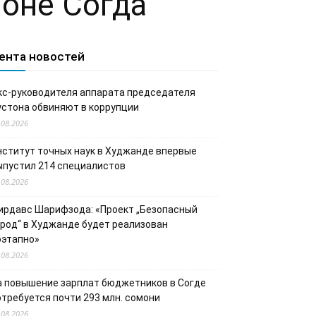
йоне Согда
ента новостей
кс-руководителя аппарата председателя
устона обвиняют в коррупции
.08.2026
нститут точных наук в Худжанде впервые
ыпустил 214 специалистов
.08.2026
ирдавс Шарифзода: «Проект „Безопасный
ород“ в Худжанде будет реализован
оэтапно»
.08.2026
а повышение зарплат бюджетников в Согде
отребуется почти 293 млн. сомони
.08.2026