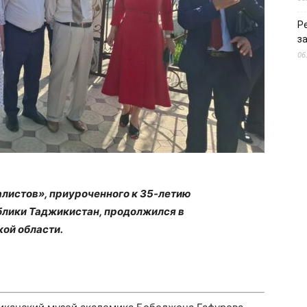
Р
з
06
листов», приуроченного к 35-летию
блики Таджикистан, продолжился в
ой области.