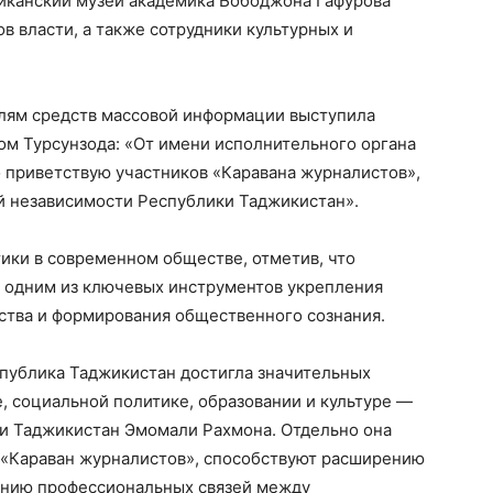
ликанский музей академика Бободжона Гафурова
в власти, а также сотрудники культурных и
лям средств массовой информации выступила
ом Турсунзода: «От имени исполнительного органа
 приветствую участников «Каравана журналистов»,
 независимости Республики Таджикистан».
ики в современном обществе, отметив, что
 одним из ключевых инструментов укрепления
ства и формирования общественного сознания.
спублика Таджикистан достигла значительных
, социальной политике, образовании и культуре —
и Таджикистан Эмомали Рахмона. Отдельно она
к «Караван журналистов», способствуют расширению
ению профессиональных связей между