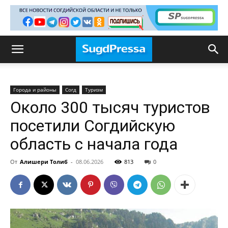
Города и районы
Согд
Туризм
Около 300 тысяч туристов
посетили Согдийскую
область с начала года
От
Алишери Толиб
-
08.06.2026
813
0