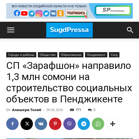
Города и районы
Общество
Образование
Пенджикент
Согд
СП «Зарафшон» направило
1,3 млн сомони на
строительство социальных
объектов в Пенджикенте
От
Алишери Толиб
-
08.06.2026
771
0