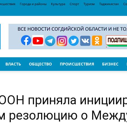
исшествия
Города и районы
Культура
Спорт
Туризм
Таджикистан
Со
ВЛАСТЬ
ОБЩЕСТВО
ПРОИСШЕСТВИЯ
БИЗНЕС
 ООН приняла иниции
м резолюцию о Межд