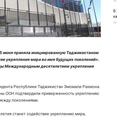
06
В
к
05
5 июня приняла инициированную Таджикистаном
е укрепления мира во имя будущих поколений».
оды Международным десятилетием укрепления
идента Республики Таджикистан Эмомали Рахмона.
ены ООН подтвердили приверженность укреплению
 между поколениями.
летия станет содействие укреплению мира,