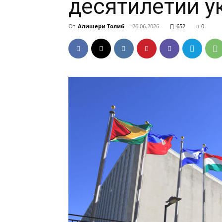
десятилетии у
От
Алишери Толиб
-
26.06.2026
652
0