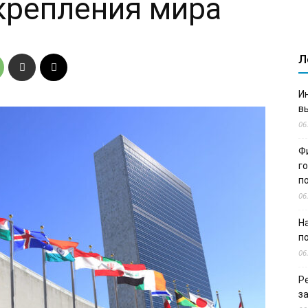
крепления мира
Л
И
в
06
Ф
г
п
06
Н
п
06
Р
з