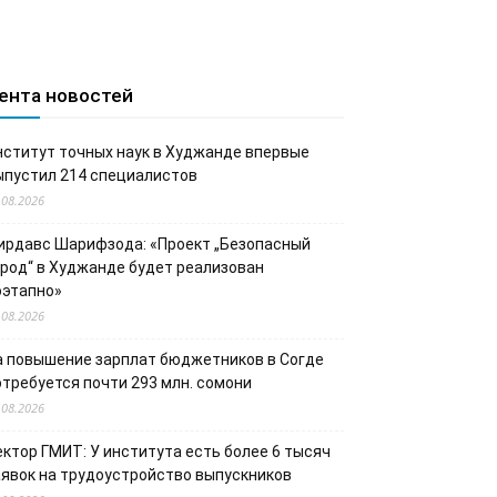
ента новостей
нститут точных наук в Худжанде впервые
ыпустил 214 специалистов
.08.2026
ирдавс Шарифзода: «Проект „Безопасный
ород“ в Худжанде будет реализован
оэтапно»
.08.2026
а повышение зарплат бюджетников в Согде
отребуется почти 293 млн. сомони
.08.2026
ектор ГМИТ: У института есть более 6 тысяч
аявок на трудоустройство выпускников