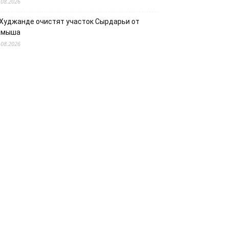
.08.2026
 Худжанде очистят участок Сырдарьи от
амыша
.08.2026