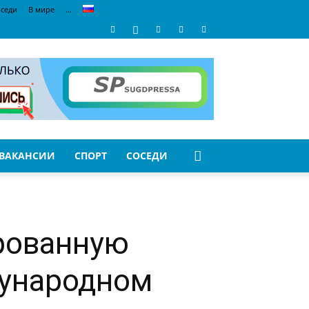
седи
В мире
…
ВАКАНСИИ
СПОРТ
СОСЕДИ
рованную
ународном