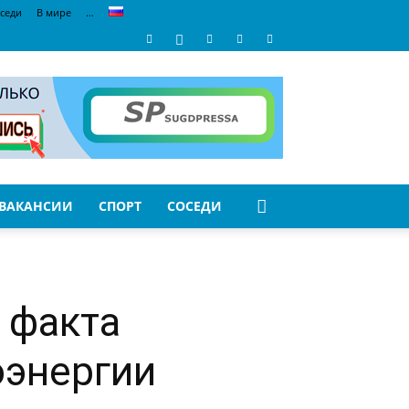
седи
В мире
…
ВАКАНСИИ
СПОРТ
СОСЕДИ
 факта
оэнергии