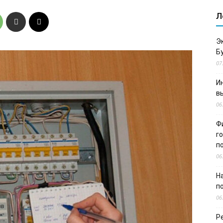
Л
Э
Б
07
И
в
06
Ф
г
п
06
Н
п
06
Р