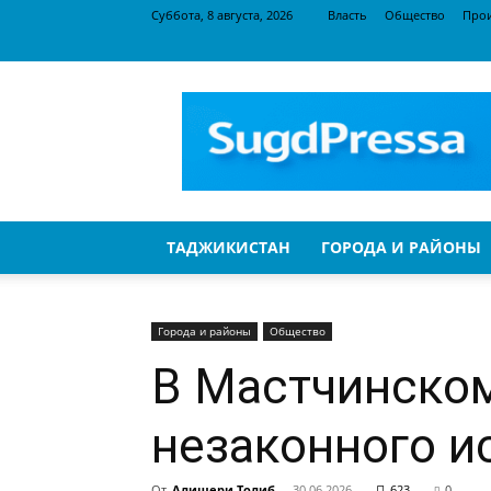
Суббота, 8 августа, 2026
Власть
Общество
Про
SugdPressa
ТАДЖИКИСТАН
ГОРОДА И РАЙОНЫ
Города и районы
Общество
В Мастчинском
незаконного и
От
Алишери Толиб
-
30.06.2026
623
0