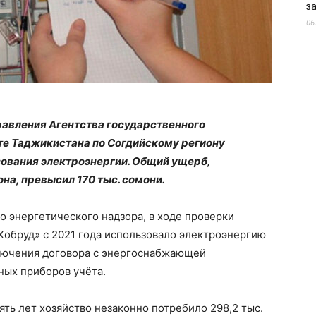
з
06
авления Агентства государственного
те Таджикистана по Согдийскому региону
зования электроэнергии. Общий ущерб,
а, превысил 170 тыс. сомони.
о энергетического надзора, в ходе проверки
«Хобруд» с 2021 года использовало электроэнергию
ключения договора с энергоснабжающей
ных приборов учёта.
ть лет хозяйство незаконно потребило 298,2 тыс.