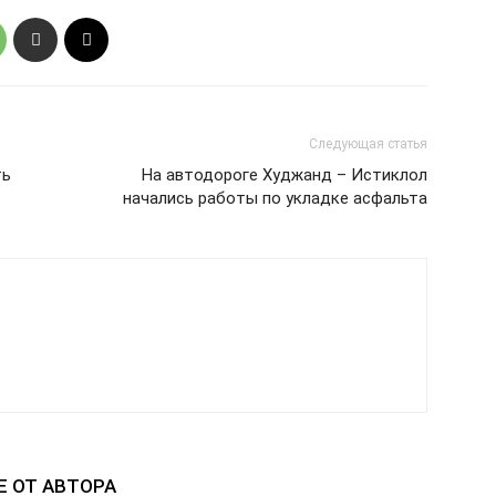
Следующая статья
ть
На автодороге Худжанд – Истиклол
начались работы по укладке асфальта
Е ОТ АВТОРА