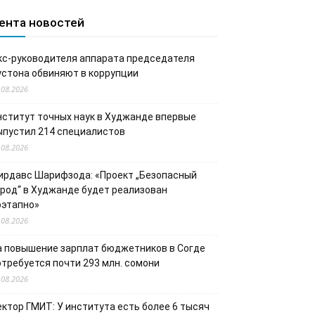
ента новостей
кс-руководителя аппарата председателя
устона обвиняют в коррупции
.08.2026
нститут точных наук в Худжанде впервые
ыпустил 214 специалистов
.08.2026
ирдавс Шарифзода: «Проект „Безопасный
ород“ в Худжанде будет реализован
оэтапно»
.08.2026
а повышение зарплат бюджетников в Согде
отребуется почти 293 млн. сомони
.08.2026
ектор ГМИТ: У института есть более 6 тысяч