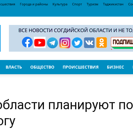
сшествия
Города и районы
Культура
Спорт
Туризм
Таджикистан
Со
ВЛАСТЬ
ОБЩЕСТВО
ПРОИСШЕСТВИЯ
БИЗНЕС
области планируют п
огу