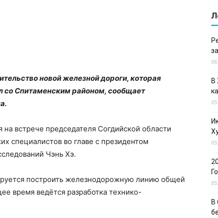
Л
Р
з
06
ительство новой железной дороги, которая
В
л со Спитаменским районом, сообщает
к
05
а.
И
я на встрече председателя Согдийской области
Х
их специалистов во главе с президентом
05
сследований Чэнь Хэ.
2
Г
ируется построить железнодорожную линию общей
05
ее время ведётся разработка технико-
В
б