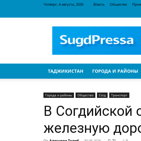
Четверг, 6 августа, 2026
Власть
Общество
Прои
SugdPressa
ТАДЖИКИСТАН
ГОРОДА И РАЙОНЫ
Города и районы
Общество
Согд
Транспорт
В Согдийской 
железную дор
От
Алишери Толиб
-
30.06.2026
71
0