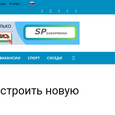
седи
В мире
…
ВАКАНСИИ
СПОРТ
СОСЕДИ
остроить новую