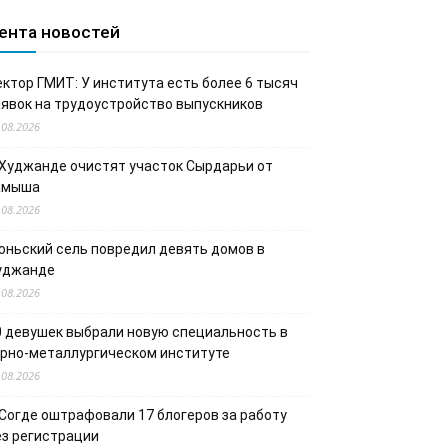
ента новостей
ектор ГМИТ: У института есть более 6 тысяч
аявок на трудоустройство выпускников
.08.2026
 Худжанде очистят участок Сырдарьи от
амыша
.08.2026
юньский сель повредил девять домов в
уджанде
.08.2026
0 девушек выбрали новую специальность в
орно-металлургическом институте
.08.2026
 Согде оштрафовали 17 блогеров за работу
ез регистрации