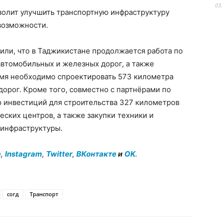
03
волит улучшить транспортную инфраструктуру
возможности.
или, что в Таджикистане продолжается работа по
автомобильных и железных дорог, а также
емя необходимо спроектировать 573 километра
орог. Кроме того, совместно с партнёрами по
ю инвестиций для строительства 327 километров
ских центров, а также закупки техники и
 инфраструктуры.
m
,
Instagram
,
Twitter
,
ВКонтакте
и
OK
.
согд
Транспорт