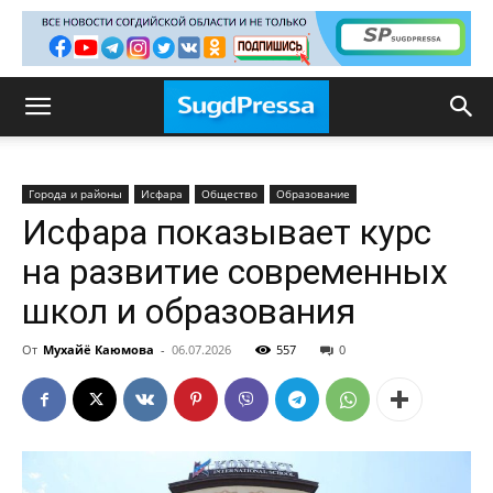
Города и районы
Исфара
Общество
Образование
Исфара показывает курс
на развитие современных
школ и образования
От
Мухайё Каюмова
-
06.07.2026
557
0