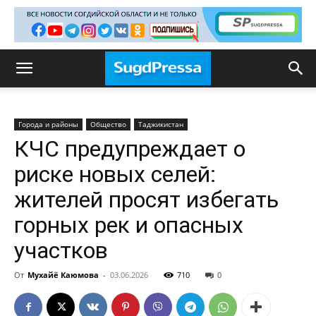
Города и районы
Общество
Таджикистан
КЧС предупреждает о
риске новых селей:
жителей просят избегать
горных рек и опасных
участков
От
Мухайё Каюмова
-
03.06.2026
710
0