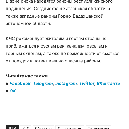
В зоне риска находятся районы республиканского
подчинения, Согдийская и Хатлонская области, а
также западные районы Горно-Бадахшанской
автономной области.
КЧС рекомендует жителям и гостям страны не
приближаться к руслам рек, каналам, оврагам и
горным склонам, а также по возможности отказаться
от поездок в потенциально опасные районы.
Читайте нас также
в
Facebook
,
Telegram
,
Instagram
,
Twitter
,
ВКонтакте
и
OK
.
ТЕГИ
КЧС
Общество
Селевой поток
Таджикистан