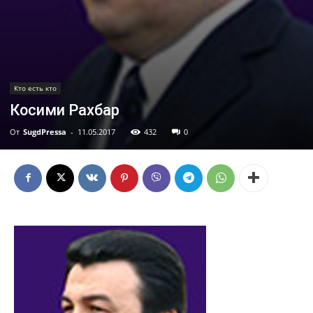
Кто есть кто
Косими Рахбар
От
SugdPressa
-
11.05.2017
432
0