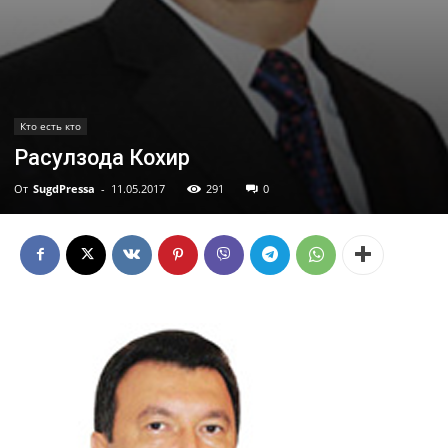
Кто есть кто
Расулзода Кохир
От
SugdPressa
-
11.05.2017
291
0