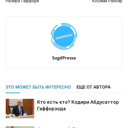
Назира Гаффори
Косими Рахбар
SugdPressa
ЭТО МОЖЕТ БЫТЬ ИНТЕРЕСНО
ЕЩЕ ОТ АВТОРА
Кто есть кто? Кодири Абдусаттор
Гаффорзода