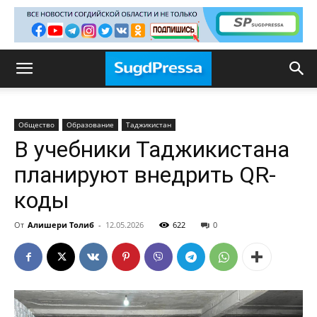
Общество
Образование
Таджикистан
В учебники Таджикистана
планируют внедрить QR-
коды
От
Алишери Толиб
-
12.05.2026
622
0