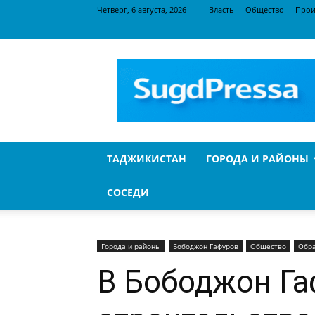
Четверг, 6 августа, 2026
Власть
Общество
Прои
SugdPressa
ТАДЖИКИСТАН
ГОРОДА И РАЙОНЫ
СОСЕДИ
Города и районы
Бободжон Гафуров
Общество
Обр
В Бободжон Га