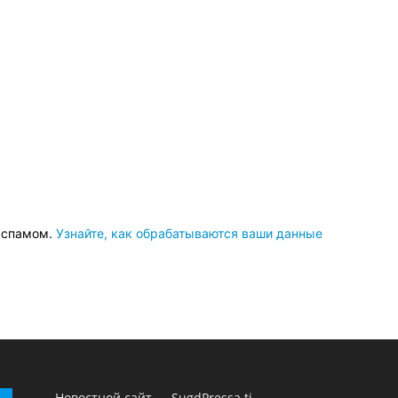
о спамом.
Узнайте, как обрабатываются ваши данные
Новостной сайт — SugdPressa.tj