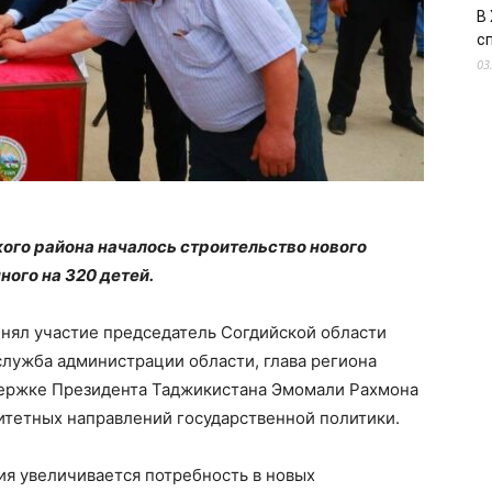
В
с
03
ого района началось строительство нового
ного на 320 детей.
инял участие председатель Согдийской области
служба администрации области, глава региона
держке Президента Таджикистана Эмомали Рахмона
итетных направлений государственной политики.
ия увеличивается потребность в новых