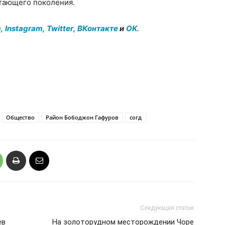
стающего поколения.
m
,
Instagram
,
Twitter
,
ВКонтакте
и
OK
.
Общество
Район Бободжон Гафуров
согд
Следующая статья
ев
На золоторудном месторождении Чоре