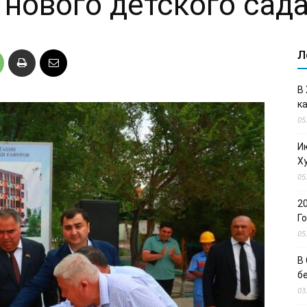
 нового детского сад
Л
В
к
05
И
Х
05
2
Г
05
В
б
03