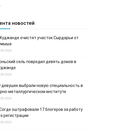
а
ента новостей
 Худжанде очистят участок Сырдарьи от
амыша
.08.2026
юньский сель повредил девять домов в
уджанде
.08.2026
0 девушек выбрали новую специальность в
орно-металлургическом институте
.08.2026
 Согде оштрафовали 17 блогеров за работу
ез регистрации
.08.2026