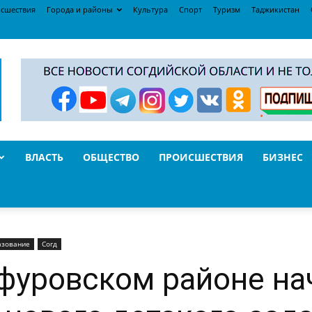
сшествия
Города и районы
Культура
Спорт
Туризм
Таджикистан
ВЛАСТЬ
ОБЩЕСТВО
ПРОИСШЕСТВИЯ
БИЗНЕС
азование
Согд
фуровском районе на