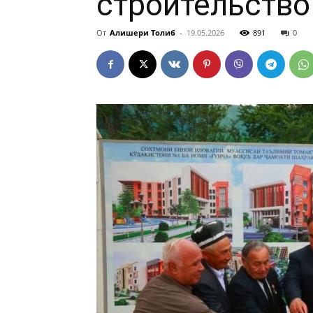
строительство
От
Алишери Толиб
-
19.05.2026
891
0