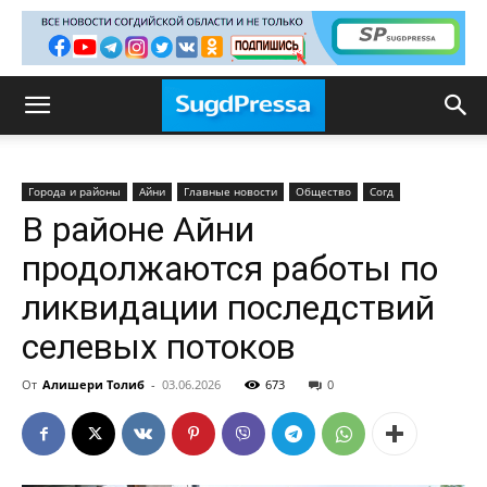
Города и районы
Айни
Главные новости
Общество
Согд
В районе Айни
продолжаются работы по
ликвидации последствий
селевых потоков
От
Алишери Толиб
-
03.06.2026
673
0