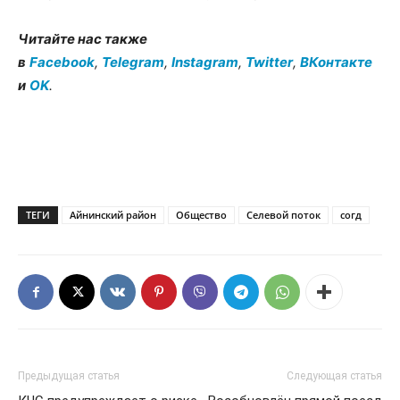
Читайте нас также
в
Facebook
,
Telegram
,
Instagram
,
Twitter
,
ВКонтакте
и
OK
.
ТЕГИ
Айнинский район
Общество
Селевой поток
согд
Предыдущая статья
Следующая статья