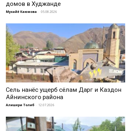
домов в Худжанде
Мухайё Каюмова
-
05.08.2026
Сель нанёс ущерб сёлам Дарг и Каздон
Айнинского района
Алишери Толиб
-
12.07.2026